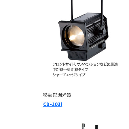
移動形調光器
CD-103i