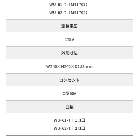
WU-61-T（M91701）
WU-62-T（M91702）
定格電圧
125V
外形寸法
W240×H240×D188mm
コンセント
C型60A
口数
WU-61-T｜1コ口
WU-62-T｜2コ口