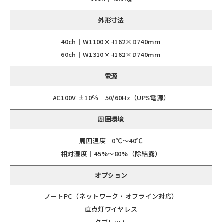
外形寸法
40ch｜W1100×H162×D740mm
60ch｜W1310×H162×D740mm
電源
AC100V ±10％ 50/60Hz（UPS電源）
周囲環境
周囲温度｜0℃〜40℃
相対湿度｜45%〜80%（除結露）
オプション
ノートPC（ネットワーク・オフライン対応）
直点灯ワイヤレス
タブレット