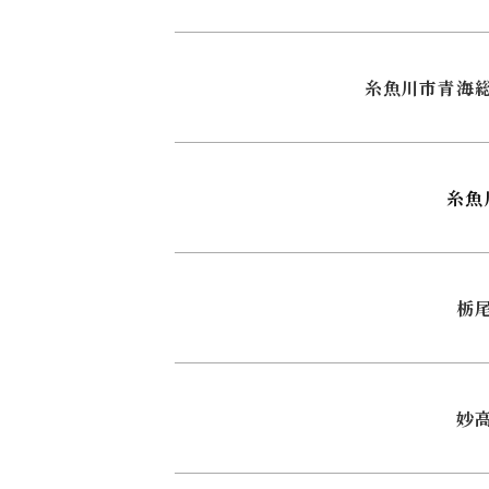
糸魚川市青海
糸魚
栃
妙