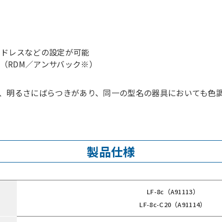
アドレスなどの設定が可能
（RDM／アンサバック※）
調、明るさにばらつきがあり、同一の型名の器具においても色
製品仕様
LF-8c（A91113）
LF-8c-C20（A91114）