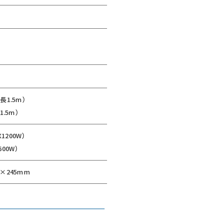
長1.5m）
1.5m）
1200W）
600W）
m×245mm