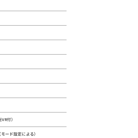
光VR付）
その他（モード設定による）