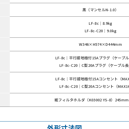
黒（マンセルN-1.0）
LF-8c｜8.9kg
LF-8c-C20｜9.0kg
W346×H574×D444mm
LF-8c｜平行接地極付15Aプラグ（ケーブル
LF-8c-C20｜C型20Aプラグ（ケーブル長
LF-8c｜平行接地極付15Aコンセント（MAX
LF-8c-C20｜C型20Aコンセント（MAX1
紙フィルタホルダ（K03002 YS-8）245m
外形寸法図