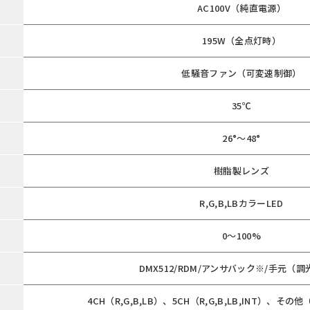
AC100V（純直電源）
195W（全点灯時）
低騒音ファン（可変速制御）
35℃
26°～48°
樹脂製レンズ
R,G,B,LBカラーLED
0〜100%
DMX512/RDM/アンサバック※/手元（調
4CH（R,G,B,LB）、5CH（R,G,B,LB,INT）、