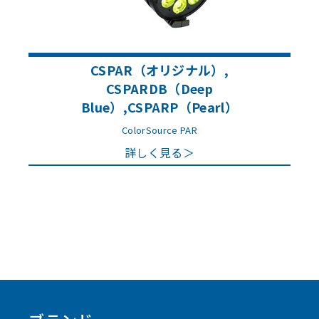
CSPAR（オリジナル）,
CSPARDB（Deep
Blue）,CSPARP（Pearl）
ColorSource PAR
詳しく見る＞